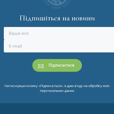
Робота/практика протягом навчання
Підпишіться на новини
Міський транспорт та тарифи
Мовні курси
Культура та дозвілля
Натиснувши кнопку «Підписаться», я даю згоду на обробку моїх
персональних даних