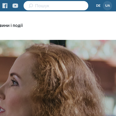
DE
UA
вини і події