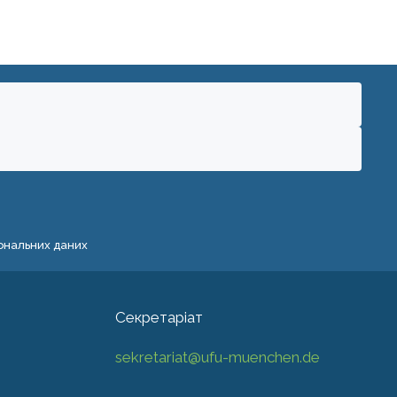
сональних даних
Секретаріат
sekretariat@ufu-muenchen.de