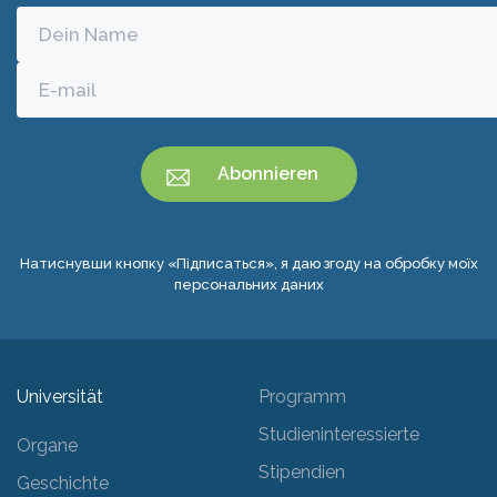
Натиснувши кнопку «Підписаться», я даю згоду на обробку моїх
персональних даних
Universität
Programm
Studieninteressierte
Organe
Stipendien
Geschichte