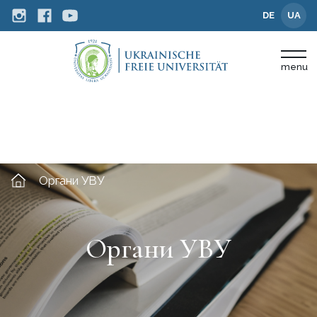
DE
UA
menu
Органи УВУ
Органи УВУ